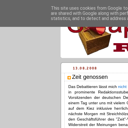
This site uses cookies from Google to 
are shared with Google along with per
statistics, and to detect and address 
13.08.2008
Zeit genossen
Das Debattieren lässt mich
nicht
in prominente Redaktionsstu
Vorsitzenden der deutschen De
einem Tag unter uns mit vielem 
auf dem Kiez inklusive herrlic
nächste Morgen mit Streichhölz
den Geschäftsführer des "Zeit"-
Widerstreit der Meinungen bena