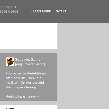
user-agent
erate usage
LEARN MORE
GOT IT
Soapbox
(f.;-,-en)
[engl. "Seifenkiste"]
Improvisierte Redebühne,
oft eine Kiste, Bank o.ä.;
i.w.S. ein Ort der persönl.
Meinungsäußerung.
Andis Blog ist seine ~.
Suche