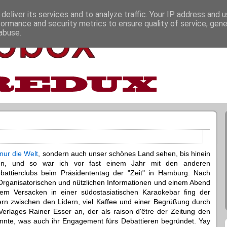
deliver its services and to analyze traffic. Your IP address and 
formance and security metrics to ensure quality of service, gen
abuse.
 nur die Welt
, sondern auch unser schönes Land sehen, bis hinein
ben, und so war ich vor fast einem Jahr mit den anderen
battierclubs beim Präsidententag der "Zeit" in Hamburg. Nach
Organisatorischen und nützlichen Informationen und einem Abend
hem Versacken in einer südostasiatischen Karaokebar fing der
ern zwischen den Lidern, viel Kaffee und einer Begrüßung durch
Verlages Rainer Esser an, der als raison d'être der Zeitung den
nnte, was auch ihr Engagement fürs Debattieren begründet. Yay