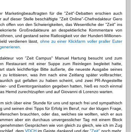
 Marketingbeauftragten für die "Zeit"-Debatten erschien auch
r auf dieser Stelle beschäftigte "Zeit Online"-Chefredakteur Gero
ch offen von den Schwierigkeiten, das Wesentliche der "Zeit" ins
korierte Großredakteure an despektierliche Kommentare von
hnen, und gestand seine Ratlosigkeit vor der Hundert-Millionen-
Geld verdienen lässt,
ohne zu einer Klickfarm voller praller Euter
generieren
.
dakteur von "Zeit Campus" Manuel Hartung besucht und zum
en Restaurant mit einer Suppe zum Reinlegen begleitet hatte,
t stark leichtfertige Bitte äußerte, die neueste Ausgabe seines
 zu kritisieren, was ihm nach eine Zeitlang später vollbrachter,
aunlich gut gefallen zu haben scheint, und zwei PR-Angestellte
rnier- und Eventorganisation gegeben hatten, hieß es noch einmal
 das Hemd zurechtzupfen und auf Giovanni di Lorenzo warten.
hm sich über eine Stunde für uns und sprach frei und sympathisch
 und seinen drei Tipps für Erfolg im Beruf, nur der klugen Frage,
Menschen brauchten, oder das, welches sie wollten, wich er aus
mmen aber ein durchaus unvergesslicher Tag mit einem Block
angenehmsten Gesprächen wie von gleich zu gleich, wie ich im Zug
nschlief, dem
VDCH
im Geiste dankend und der
"Zeit"
noch mehr.