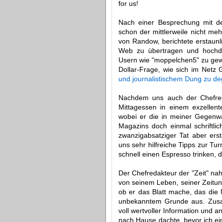
for us!
Nach einer Besprechung mit der
schon der mittlerweile nicht meh
von Randow, berichtete erstaunli
Web zu übertragen und hochde
Usern wie "moppelchen5" zu gewö
Dollar-Frage, wie sich im Netz 
und journalistischem Dung zu de
Nachdem uns auch der Chefre
Mittagessen in einem exzellent
wobei er die in meiner Gegenwar
Magazins doch einmal schriftlich
zwanzigabsatziger Tat aber erst
uns sehr hilfreiche Tipps zur Tu
schnell einen Espresso trinken,
Der Chefredakteur der "Zeit" na
von seinem Leben, seiner Zeitung
ob er das Blatt mache, das die 
unbekanntem Grunde aus. Zusa
voll wertvoller Information und 
nach Hause dachte, bevor ich ei