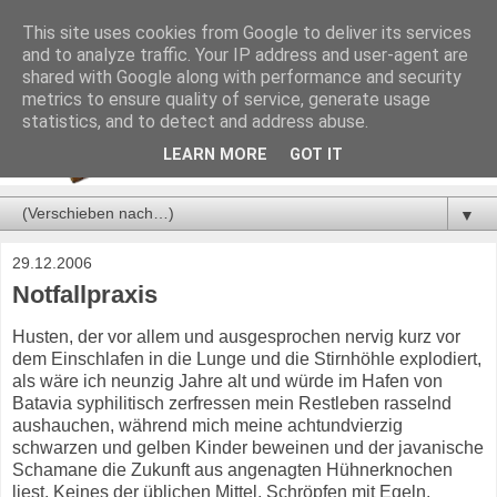
This site uses cookies from Google to deliver its services
and to analyze traffic. Your IP address and user-agent are
shared with Google along with performance and security
metrics to ensure quality of service, generate usage
statistics, and to detect and address abuse.
LEARN MORE
GOT IT
▼
29.12.2006
Notfallpraxis
Husten, der vor allem und ausgesprochen nervig kurz vor
dem Einschlafen in die Lunge und die Stirnhöhle explodiert,
als wäre ich neunzig Jahre alt und würde im Hafen von
Batavia syphilitisch zerfressen mein Restleben rasselnd
aushauchen, während mich meine achtundvierzig
schwarzen und gelben Kinder beweinen und der javanische
Schamane die Zukunft aus angenagten Hühnerknochen
liest. Keines der üblichen Mittel, Schröpfen mit Egeln,