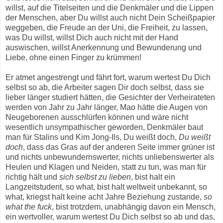
willst, auf die Titelseiten und die Denkmäler und die Lippen
der Menschen, aber Du willst auch nicht Dein Scheißpapier
weggeben, die Freude an der Uni, die Freiheit, zu lassen,
was Du willst, willst Dich auch nicht mit der Hand
auswischen, willst Anerkennung und Bewunderung und
Liebe, ohne einen Finger zu krümmen!
Er atmet angestrengt und fährt fort, warum wertest Du Dich
selbst so ab, die Arbeiter sagen Dir doch selbst, dass sie
lieber länger studiert hätten, die Gesichter der Verheirateten
werden von Jahr zu Jahr länger, Mao hätte die Augen von
Neugeborenen ausschlürfen können und wäre nicht
wesentlich unsympathischer geworden, Denkmäler baut
man für Stalins und Kim Jong-Ils, Du weißt doch,
Du weißt
doch
, dass das Gras auf der anderen Seite immer grüner ist
und nichts unbewundernswerter, nichts unliebenswerter als
Heulen und Klagen und Neiden, statt zu tun, was man für
richtig hält und
sich selbst zu lieben
, bist halt ein
Langzeitstudent, so what, bist halt weltweit unbekannt, so
what, kriegst halt keine acht Jahre Beziehung zustande,
so
what the fuck
, bist trotzdem, unabhängig davon ein Mensch,
ein wertvoller, warum wertest Du Dich selbst so ab und das,