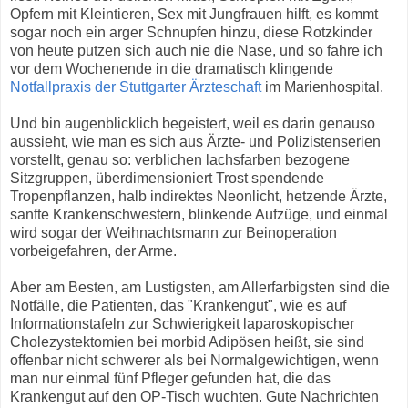
Opfern mit Kleintieren, Sex mit Jungfrauen hilft, es kommt
sogar noch ein arger Schnupfen hinzu, diese Rotzkinder
von heute putzen sich auch nie die Nase, und so fahre ich
vor dem Wochenende in die dramatisch klingende
Notfallpraxis der Stuttgarter Ärzteschaft
im Marienhospital.
Und bin augenblicklich begeistert, weil es darin genauso
aussieht, wie man es sich aus Ärzte- und Polizistenserien
vorstellt, genau so: verblichen lachsfarben bezogene
Sitzgruppen, überdimensioniert Trost spendende
Tropenpflanzen, halb indirektes Neonlicht, hetzende Ärzte,
sanfte Krankenschwestern, blinkende Aufzüge, und einmal
wird sogar der Weihnachtsmann zur Beinoperation
vorbeigefahren, der Arme.
Aber am Besten, am Lustigsten, am Allerfarbigsten sind die
Notfälle, die Patienten, das "Krankengut", wie es auf
Informationstafeln zur Schwierigkeit laparoskopischer
Cholezystektomien bei morbid Adipösen heißt, sie sind
offenbar nicht schwerer als bei Normalgewichtigen, wenn
man nur einmal fünf Pfleger gefunden hat, die das
Krankengut auf den OP-Tisch wuchten. Gute Nachrichten