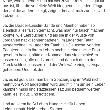
Kröte, wohlig beheizt und mit viel zuviel Freizeit, als gut für
uns ist, über die verfettete Welt bloggend, mit jedem Finger,
der auf die anderen zeigt, zeigen drei auf mich zurück. Und
trotzdem.
Ja, die Baader-Ensslin-Bande und Meinhof haben so
ziemlich alles falsch gemacht, was man nur falsch machen
konnte, wie Lehrbücher, und als sie in der Wüste von
Jordanien nackt sonnenbadeten, im Lager der Fatah,
ausgerechnet im Lager der Fatah, als Deutsche, vor den
Fedajeen, die in ihrem Leben noch nie eine nackte Frau
gesehen hatten, hätte der Kommandant sie erschießen
lassen sollen, alle und zurecht, und danach durch den
Dreck schleifen lassen, und der Welt wäre einiges erspart
geblieben. Und trotzdem.
Ja, es ist gut, dass man beim Spaziergang im Wald nicht
mehr vom Wolf angegriffen wird und mit ihm um sein Leben
kämpfen muss und stattdessen satt und bequem werden
kann, es ist gut. Und trotzdem.
Und trotzdem heißt Leben Hunger. Heißt Leben
Leidenschaft. Heißt Leben Sterben.