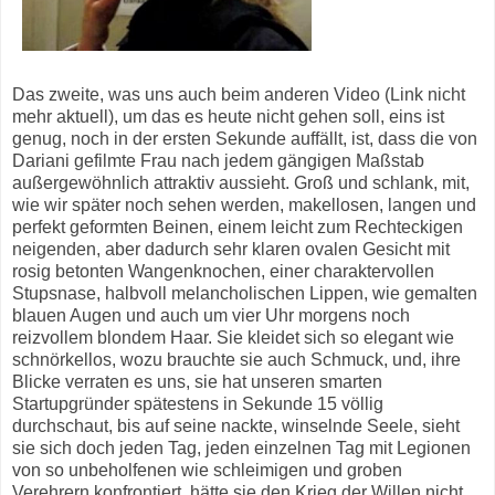
Das zweite, was uns auch beim anderen Video (Link nicht
mehr aktuell), um das es heute nicht gehen soll, eins ist
genug, noch in der ersten Sekunde auffällt, ist, dass die von
Dariani gefilmte Frau nach jedem gängigen Maßstab
außergewöhnlich attraktiv aussieht. Groß und schlank, mit,
wie wir später noch sehen werden, makellosen, langen und
perfekt geformten Beinen, einem leicht zum Rechteckigen
neigenden, aber dadurch sehr klaren ovalen Gesicht mit
rosig betonten Wangenknochen, einer charaktervollen
Stupsnase, halbvoll melancholischen Lippen, wie gemalten
blauen Augen und auch um vier Uhr morgens noch
reizvollem blondem Haar. Sie kleidet sich so elegant wie
schnörkellos, wozu brauchte sie auch Schmuck, und, ihre
Blicke verraten es uns, sie hat unseren smarten
Startupgründer spätestens in Sekunde 15 völlig
durchschaut, bis auf seine nackte, winselnde Seele, sieht
sie sich doch jeden Tag, jeden einzelnen Tag mit Legionen
von so unbeholfenen wie schleimigen und groben
Verehrern konfrontiert, hätte sie den Krieg der Willen nicht