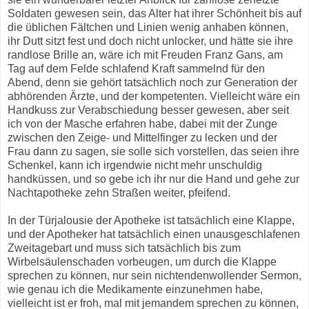
Soldaten gewesen sein, das Alter hat ihrer Schönheit bis auf
die üblichen Fältchen und Linien wenig anhaben können,
ihr Dutt sitzt fest und doch nicht unlocker, und hätte sie ihre
randlose Brille an, wäre ich mit Freuden Franz Gans, am
Tag auf dem Felde schlafend Kraft sammelnd für den
Abend, denn sie gehört tatsächlich noch zur Generation der
abhörenden Ärzte, und der kompetenten. Vielleicht wäre ein
Handkuss zur Verabschiedung besser gewesen, aber seit
ich von der Masche erfahren habe, dabei mit der Zunge
zwischen den Zeige- und Mittelfinger zu lecken und der
Frau dann zu sagen, sie solle sich vorstellen, das seien ihre
Schenkel, kann ich irgendwie nicht mehr unschuldig
handküssen, und so gebe ich ihr nur die Hand und gehe zur
Nachtapotheke zehn Straßen weiter, pfeifend.
In der Türjalousie der Apotheke ist tatsächlich eine Klappe,
und der Apotheker hat tatsächlich einen unausgeschlafenen
Zweitagebart und muss sich tatsächlich bis zum
Wirbelsäulenschaden vorbeugen, um durch die Klappe
sprechen zu können, nur sein nichtendenwollender Sermon,
wie genau ich die Medikamente einzunehmen habe,
vielleicht ist er froh, mal mit jemandem sprechen zu können,