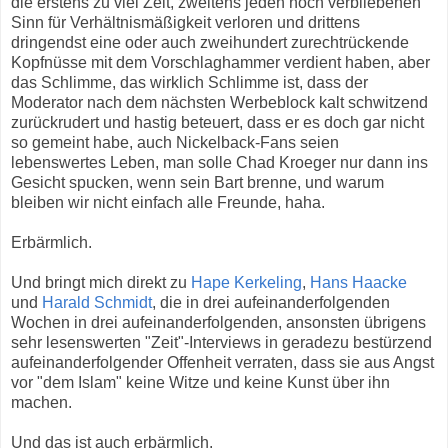
die erstens zu viel Zeit, zweitens jeden noch verbliebenen
Sinn für Verhältnismäßigkeit verloren und drittens
dringendst eine oder auch zweihundert zurechtrückende
Kopfnüsse mit dem Vorschlaghammer verdient haben, aber
das Schlimme, das wirklich Schlimme ist, dass der
Moderator nach dem nächsten Werbeblock kalt schwitzend
zurückrudert und hastig beteuert, dass er es doch gar nicht
so gemeint habe, auch Nickelback-Fans seien
lebenswertes Leben, man solle Chad Kroeger nur dann ins
Gesicht spucken, wenn sein Bart brenne, und warum
bleiben wir nicht einfach alle Freunde, haha.
Erbärmlich.
Und bringt mich direkt zu
Hape Kerkeling
,
Hans Haacke
und
Harald Schmidt
, die in drei aufeinanderfolgenden
Wochen in drei aufeinanderfolgenden, ansonsten übrigens
sehr lesenswerten "Zeit"-Interviews in geradezu bestürzend
aufeinanderfolgender Offenheit verraten, dass sie aus Angst
vor "dem Islam" keine Witze und keine Kunst über ihn
machen.
Und das ist auch erbärmlich.