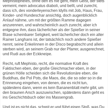
Mephistopheles, ohne den es nie geht, mein Geist, der stets
verneint, mein advocatus diaboli, und bellt, und zurecht,
dass ich, des vonderleyenschen Idylls mit Job, Haus, Frau,
Kinder- und Hundeschar ansichtig, doch augenblicklich
Anlauf nähme, um mit der größten Ramme dagegen
anzurennen, und wahrscheinlich auch zurecht, aber ich
entgegne ihm, dass lächerlicher als der Spießer in seiner
Blase scheinbarer Seligkeit, weit lächerlicher doch ein alter
Rainer Langhans ist, der tatsächlich noch andere Spießer
nennt, seine Enkelinnen in der Disco begrabscht und allein
sterben wird, an seinem Grab nur der Pfarrer, ausgerechnet,
und Rudi aus der Eckkneipe.
Recht, ruft Mephisto, recht, die normative Kraft des
Faktischen eben, der große Gleichmacher eben, in der
grünen Hölle scheiden sich die Revolutionäre eben, die
Buddhas, die Pol Pots, die Maos, die, die so oder so in die
Erinnerung eingehen, von denen, die es nicht tun,
spätestens dann, wenn es kein Bananenblatt mehr gibt, um
den braunen Arsch auszuwischen, spätestens dann geht es
ins Geschichtsbuch oder ins Massengrab.
Und ist es nicht das, schreit er und führt einen Stoß, was Du