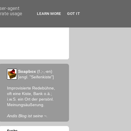
user-agent
erate usage
LEARN MORE
GOT IT
Soapbox
(f.;-,-en)
[engl. "Seifenkiste"]
Improvisierte Redebühne,
oft eine Kiste, Bank o.ä.;
i.w.S. ein Ort der persönl.
Meinungsäußerung.
Andis Blog ist seine ~.
Suche