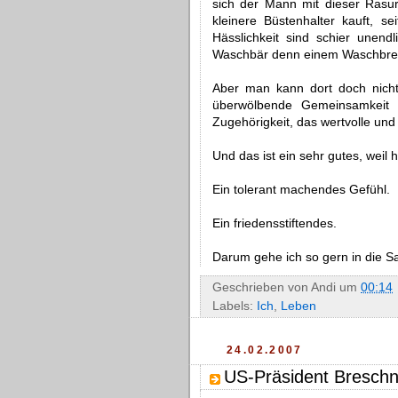
sich der Mann mit dieser Rasu
kleinere Büstenhalter kauft, se
Hässlichkeit sind schier unend
Waschbär denn einem Waschbret
Aber man kann dort doch nicht
überwölbende Gemeinsamkeit z
Zugehörigkeit, das wertvolle un
Und das ist ein sehr gutes, weil
Ein tolerant machendes Gefühl.
Ein friedensstiftendes.
Darum gehe ich so gern in die S
Geschrieben von
Andi
um
00:14
Labels:
Ich
,
Leben
24.02.2007
US-Präsident Bresch