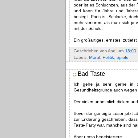
oder ist es Schluchzen, aus der 
und kann für Jahre und Jahrze
besiegt. Paris ist Schlacke, d
mehr verloren, als man sich je vo
mit der Schuld.
Ein großartiges, ernstes, zutiefs
Geschrieben von
Andi
um
18:00
Labels:
Moral
,
Politik
,
Spiele
Bad Taste
Ich gehe ja sehr gerne in d
Gesundheitsgründe auch wegen 
Der vielen unheimlich dicken un
Bevor der geneigte Leser jetzt a
zur Erklärung geschrieben, das
Taste-Party war, manche sind ha
Aber umso begeistertere.