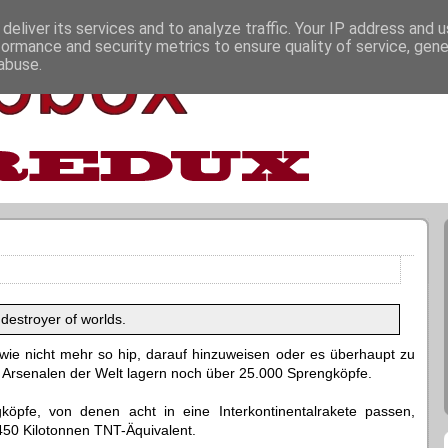
deliver its services and to analyze traffic. Your IP address and 
formance and security metrics to ensure quality of service, gen
abuse.
estroyer of worlds.
ndwie nicht mehr so hip, darauf hinzuweisen oder es überhaupt zu
 Arsenalen der Welt lagern noch über 25.000 Sprengköpfe.
köpfe, von denen acht in eine Interkontinentalrakete passen,
450 Kilotonnen TNT-Äquivalent.