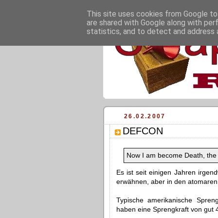
This site uses cookies from Google to 
are shared with Google along with per
statistics, and to detect and address 
26.02.2007
DEFCON
Now I am become Death, the d
Es ist seit einigen Jahren irge
erwähnen, aber in den atomaren
Typische amerikanische Spreng
haben eine Sprengkraft von gut 