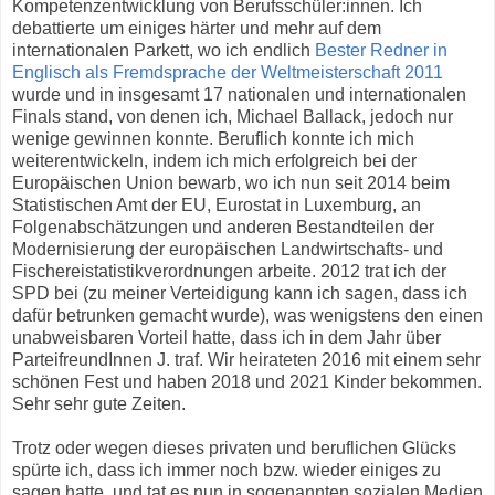
Kompetenzentwicklung von Berufsschüler:innen. Ich
debattierte um einiges härter und mehr auf dem
internationalen Parkett, wo ich endlich
Bester Redner in
Englisch als Fremdsprache der Weltmeisterschaft 2011
wurde und in insgesamt 17 nationalen und internationalen
Finals stand, von denen ich, Michael Ballack, jedoch nur
wenige gewinnen konnte. Beruflich konnte ich mich
weiterentwickeln, indem ich mich erfolgreich bei der
Europäischen Union bewarb, wo ich nun seit 2014 beim
Statistischen Amt der EU, Eurostat in Luxemburg, an
Folgenabschätzungen und anderen Bestandteilen der
Modernisierung der europäischen Landwirtschafts- und
Fischereistatistikverordnungen arbeite. 2012 trat ich der
SPD bei (zu meiner Verteidigung kann ich sagen, dass ich
dafür betrunken gemacht wurde), was wenigstens den einen
unabweisbaren Vorteil hatte, dass ich in dem Jahr über
ParteifreundInnen J. traf. Wir heirateten 2016 mit einem sehr
schönen Fest und haben 2018 und 2021 Kinder bekommen.
Sehr sehr gute Zeiten.
Trotz oder wegen dieses privaten und beruflichen Glücks
spürte ich, dass ich immer noch bzw. wieder einiges zu
sagen hatte, und tat es nun in sogenannten sozialen Medien