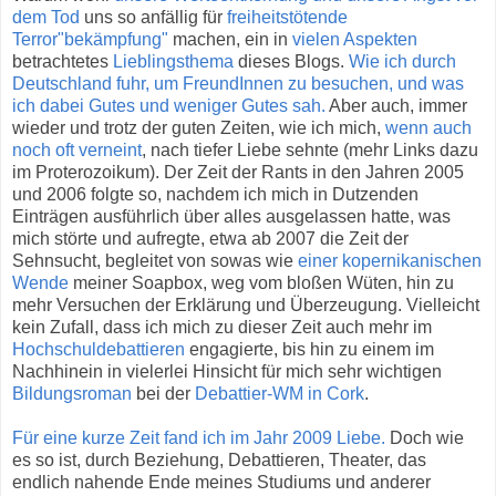
dem Tod
uns so anfällig für
freiheitstötende
Terror"bekämpfung"
machen, ein in
vielen
Aspekten
betrachtetes
Lieblingsthema
dieses Blogs.
Wie ich durch
Deutschland fuhr, um FreundInnen zu besuchen, und was
ich dabei Gutes und weniger Gutes sah.
Aber auch, immer
wieder und trotz der guten Zeiten, wie ich mich,
wenn auch
noch oft verneint
, nach tiefer Liebe sehnte (mehr Links dazu
im Proterozoikum). Der Zeit der Rants in den Jahren 2005
und 2006 folgte so, nachdem ich mich in Dutzenden
Einträgen ausführlich über alles ausgelassen hatte, was
mich störte und aufregte, etwa ab 2007 die Zeit der
Sehnsucht, begleitet von sowas wie
einer kopernikanischen
Wende
meiner Soapbox, weg vom bloßen Wüten, hin zu
mehr Versuchen der Erklärung und Überzeugung. Vielleicht
kein Zufall, dass ich mich zu dieser Zeit auch mehr im
Hochschuldebattieren
engagierte, bis hin zu einem im
Nachhinein in vielerlei Hinsicht für mich sehr wichtigen
Bildungsroman
bei der
Debattier-WM in Cork
.
Für eine kurze Zeit fand ich im Jahr 2009 Liebe.
Doch wie
es so ist, durch Beziehung, Debattieren, Theater, das
endlich nahende Ende meines Studiums und anderer