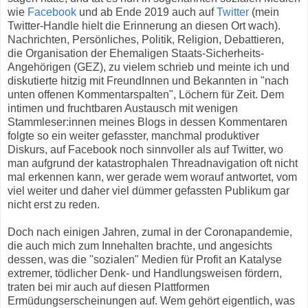
wie
Facebook
und ab Ende 2019 auch auf
Twitter
(mein
Twitter-Handle hielt die Erinnerung an diesen Ort wach).
Nachrichten, Persönliches, Politik, Religion, Debattieren,
die Organisation der Ehemaligen Staats-Sicherheits-
Angehörigen (GEZ), zu vielem schrieb und meinte ich und
diskutierte hitzig mit FreundInnen und Bekannten in "nach
unten offenen Kommentarspalten", Löchern für Zeit. Dem
intimen und fruchtbaren Austausch mit wenigen
Stammleser:innen meines Blogs in dessen Kommentaren
folgte so ein weiter gefasster, manchmal produktiver
Diskurs, auf Facebook noch sinnvoller als auf Twitter, wo
man aufgrund der katastrophalen Threadnavigation oft nicht
mal erkennen kann, wer gerade wem worauf antwortet, vom
viel weiter und daher viel dümmer gefassten Publikum gar
nicht erst zu reden.
Doch nach einigen Jahren, zumal in der Coronapandemie,
die auch mich zum Innehalten brachte, und angesichts
dessen, was die "sozialen" Medien für Profit an Katalyse
extremer, tödlicher Denk- und Handlungsweisen fördern,
traten bei mir auch auf diesen Plattformen
Ermüdungserscheinungen auf. Wem gehört eigentlich, was