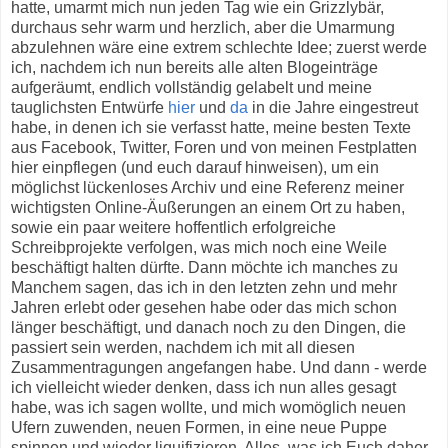
hatte, umarmt mich nun jeden Tag wie ein Grizzlybär,
durchaus sehr warm und herzlich, aber die Umarmung
abzulehnen wäre eine extrem schlechte Idee; zuerst werde
ich, nachdem ich nun bereits alle alten Blogeinträge
aufgeräumt, endlich vollständig gelabelt und meine
tauglichsten Entwürfe
hier
und
da
in die Jahre eingestreut
habe, in denen ich sie verfasst hatte, meine besten Texte
aus Facebook, Twitter, Foren und von meinen Festplatten
hier einpflegen (und euch darauf hinweisen), um ein
möglichst lückenloses Archiv und eine Referenz meiner
wichtigsten Online-Äußerungen an einem Ort zu haben,
sowie ein paar weitere hoffentlich erfolgreiche
Schreibprojekte verfolgen, was mich noch eine Weile
beschäftigt halten dürfte. Dann möchte ich manches zu
Manchem sagen, das ich in den letzten zehn und mehr
Jahren erlebt oder gesehen habe oder das mich schon
länger beschäftigt, und danach noch zu den Dingen, die
passiert sein werden, nachdem ich mit all diesen
Zusammentragungen angefangen habe. Und dann - werde
ich vielleicht wieder denken, dass ich nun alles gesagt
habe, was ich sagen wollte, und mich womöglich neuen
Ufern zuwenden, neuen Formen, in eine neue Puppe
spinnen und wieder liquifizieren. Alles, was ich Euch daher