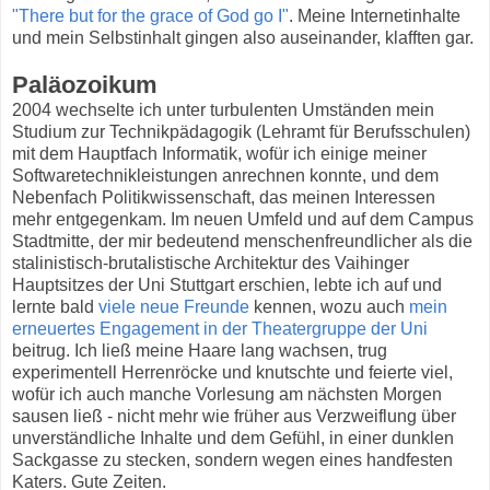
"There but for the grace of God go I"
. Meine Internetinhalte
und mein Selbstinhalt gingen also auseinander, klafften gar.
Paläozoikum
2004 wechselte ich unter turbulenten Umständen mein
Studium zur Technikpädagogik (Lehramt für Berufsschulen)
mit dem Hauptfach Informatik, wofür ich einige meiner
Softwaretechnikleistungen anrechnen konnte, und dem
Nebenfach Politikwissenschaft, das meinen Interessen
mehr entgegenkam. Im neuen Umfeld und auf dem Campus
Stadtmitte, der mir bedeutend menschenfreundlicher als die
stalinistisch-brutalistische Architektur des Vaihinger
Hauptsitzes der Uni Stuttgart erschien, lebte ich auf und
lernte bald
viele neue Freunde
kennen, wozu auch
mein
erneuertes Engagement in der Theatergruppe der Uni
beitrug. Ich ließ meine Haare lang wachsen, trug
experimentell Herrenröcke und knutschte und feierte viel,
wofür ich auch manche Vorlesung am nächsten Morgen
sausen ließ - nicht mehr wie früher aus Verzweiflung über
unverständliche Inhalte und dem Gefühl, in einer dunklen
Sackgasse zu stecken, sondern wegen eines handfesten
Katers. Gute Zeiten.