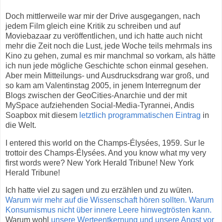
Doch mittlerweile war mir der Drive ausgegangen, nach
jedem Film gleich eine Kritik zu schreiben und auf
Moviebazaar zu veröffentlichen, und ich hatte auch nicht
mehr die Zeit noch die Lust, jede Woche teils mehrmals ins
Kino zu gehen, zumal es mir manchmal so vorkam, als hätte
ich nun jede mögliche Geschichte schon einmal gesehen.
Aber mein Mitteilungs- und Ausdrucksdrang war groß, und
so kam am Valentinstag 2005, in jenem Interregnum der
Blogs zwischen der GeoCities-Anarchie und der mit
MySpace aufziehenden Social-Media-Tyrannei, Andis
Soapbox mit diesem
letztlich programmatischen Eintrag
in
die Welt.
I entered this world on the Champs-Élysées, 1959. Sur le
trottoir des Champs-Élysées. And you know what my very
first words were? New York Herald Tribune! New York
Herald Tribune!
Ich hatte viel zu sagen und zu erzählen und zu wüten.
Warum wir mehr auf die Wissenschaft hören sollten.
Warum
Konsumismus nicht über innere Leere hinwegtrösten kann.
Warum wohl
unsere Werteentkernung und unsere Angst vor