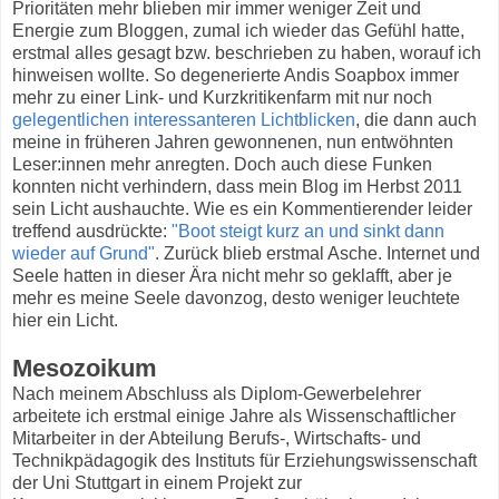
Prioritäten mehr blieben mir immer weniger Zeit und
Energie zum Bloggen, zumal ich wieder das Gefühl hatte,
erstmal alles gesagt bzw. beschrieben zu haben, worauf ich
hinweisen wollte. So degenerierte Andis Soapbox immer
mehr zu einer Link- und Kurzkritikenfarm mit nur noch
gelegentlichen
interessanteren
Lichtblicken
, die dann auch
meine in früheren Jahren gewonnenen, nun entwöhnten
Leser:innen mehr anregten. Doch auch diese Funken
konnten nicht verhindern, dass mein Blog im Herbst 2011
sein Licht aushauchte. Wie es ein Kommentierender leider
treffend ausdrückte:
"Boot steigt kurz an und sinkt dann
wieder auf Grund"
. Zurück blieb erstmal Asche. Internet und
Seele hatten in dieser Ära nicht mehr so geklafft, aber je
mehr es meine Seele davonzog, desto weniger leuchtete
hier ein Licht.
Mesozoikum
Nach meinem Abschluss als Diplom-Gewerbelehrer
arbeitete ich erstmal einige Jahre als Wissenschaftlicher
Mitarbeiter in der Abteilung Berufs-, Wirtschafts- und
Technikpädagogik des Instituts für Erziehungswissenschaft
der Uni Stuttgart in einem Projekt zur