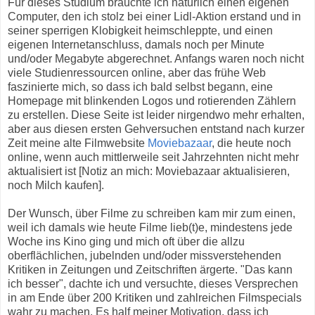
Für dieses Studium brauchte ich natürlich einen eigenen
Computer, den ich stolz bei einer Lidl-Aktion erstand und in
seiner sperrigen Klobigkeit heimschleppte, und einen
eigenen Internetanschluss, damals noch per Minute
und/oder Megabyte abgerechnet. Anfangs waren noch nicht
viele Studienressourcen online, aber das frühe Web
faszinierte mich, so dass ich bald selbst begann, eine
Homepage mit blinkenden Logos und rotierenden Zählern
zu erstellen. Diese Seite ist leider nirgendwo mehr erhalten,
aber aus diesen ersten Gehversuchen entstand nach kurzer
Zeit meine alte Filmwebsite
Moviebazaar
, die heute noch
online, wenn auch mittlerweile seit Jahrzehnten nicht mehr
aktualisiert ist [Notiz an mich: Moviebazaar aktualisieren,
noch Milch kaufen].
Der Wunsch, über Filme zu schreiben kam mir zum einen,
weil ich damals wie heute Filme lieb(t)e, mindestens jede
Woche ins Kino ging und mich oft über die allzu
oberflächlichen, jubelnden und/oder missverstehenden
Kritiken in Zeitungen und Zeitschriften ärgerte. "Das kann
ich besser", dachte ich und versuchte, dieses Versprechen
in am Ende über 200 Kritiken und zahlreichen Filmspecials
wahr zu machen. Es half meiner Motivation, dass ich