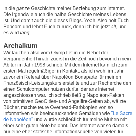
In die
ganze
Geschichte meiner Beziehung zum Internet.
Die irgendwie auch die halbe Geschichte meines Lebens
ist. Und damit auch die dieses Blogs. Yeah. Also holt Euch
Popcorn und lehnt Euch zurück, denn ich bin jetzt
alt
, und
es wird
lang
.
Archaikum
Wir tauchen also vom Olymp tief in die Nebel der
Vergangenheit hinab, zuerst in die Zeit noch bevor ich mein
Abitur im Jahr 1998 schrieb. Mit dem Internet kam ich zum
ersten Mal regelmäßiger in Kontakt, als ich wohl im Jahr
zuvor ein Referat über Napoléon Bonaparte für meinen
Französisch-Leistungskurs erstellte und zur Recherche den
einen Schulcomputer nutzen durfte, der ans Internet
angeschlossen war. Ich schrieb fleißig Napoléon-Fakten
von primitiven GeoCities- und Angelfire-Seiten ab, wälzte
Bücher, machte teure Overhead-Farbkopien von so
informativen wie beeindruckenden Gemälden wie
"Le Sacre
de Napoléon"
und wurde schließlich für meine Mühen mit
einer sehr guten Note belohnt. Das Internet war so damals
nur eine eher statische Informationsquelle von vielen für