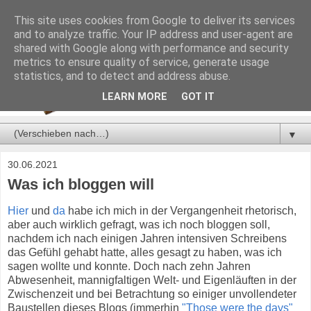
This site uses cookies from Google to deliver its services
and to analyze traffic. Your IP address and user-agent are
shared with Google along with performance and security
metrics to ensure quality of service, generate usage
statistics, and to detect and address abuse.
LEARN MORE
GOT IT
▼
30.06.2021
Was ich bloggen will
Hier
und
da
habe ich mich in der Vergangenheit rhetorisch,
aber auch wirklich gefragt, was ich noch bloggen soll,
nachdem ich nach einigen Jahren intensiven Schreibens
das Gefühl gehabt hatte, alles gesagt zu haben, was ich
sagen wollte und konnte. Doch nach zehn Jahren
Abwesenheit, mannigfaltigen Welt- und Eigenläuften in der
Zwischenzeit und bei Betrachtung so einiger unvollendeter
Baustellen dieses Blogs (immerhin
"Those were the days"