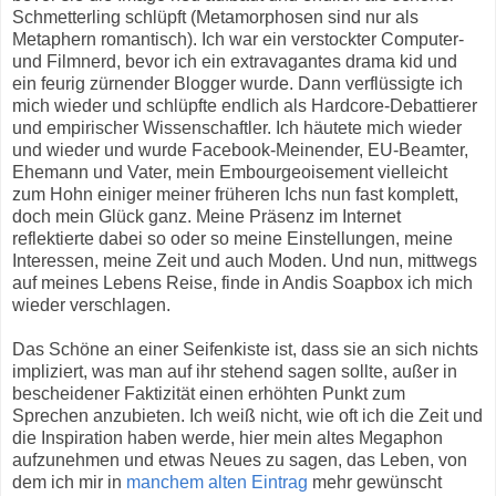
Schmetterling schlüpft (Metamorphosen sind nur als
Metaphern romantisch). Ich war ein verstockter Computer-
und Filmnerd, bevor ich ein extravagantes drama kid und
ein feurig zürnender Blogger wurde. Dann verflüssigte ich
mich wieder und schlüpfte endlich als Hardcore-Debattierer
und empirischer Wissenschaftler. Ich häutete mich wieder
und wieder und wurde Facebook-Meinender, EU-Beamter,
Ehemann und Vater, mein Embourgeoisement vielleicht
zum Hohn einiger meiner früheren Ichs nun fast komplett,
doch mein Glück ganz. Meine Präsenz im Internet
reflektierte dabei so oder so meine Einstellungen, meine
Interessen, meine Zeit und auch Moden. Und nun, mittwegs
auf meines Lebens Reise, finde in Andis Soapbox ich mich
wieder verschlagen.
Das Schöne an einer Seifenkiste ist, dass sie an sich nichts
impliziert, was man auf ihr stehend sagen sollte, außer in
bescheidener Faktizität einen erhöhten Punkt zum
Sprechen anzubieten. Ich weiß nicht, wie oft ich die Zeit und
die Inspiration haben werde, hier mein altes Megaphon
aufzunehmen und etwas Neues zu sagen, das Leben, von
dem ich mir in
manchem alten Eintrag
mehr gewünscht