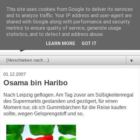
This site uses cookies from Google to deliver its services
and to analyze traffic. Your IP address and user-agent are
shared with Google along with performance and security
metrics to ensure quality of service, generate usage
statistics, and to detect and address abuse.
LEARN MORE
GOT IT
▼
01.12.2007
Osama bin Haribo
Nach Leipzig geflogen. Am Tag zuvor am Süßigkeitenregal
des Supermarkts gestanden und gezögert, für einen
Moment nur, ob ich Gummibärchen für die Reise kaufen
sollte, wegen Gelsprengstoff und so.