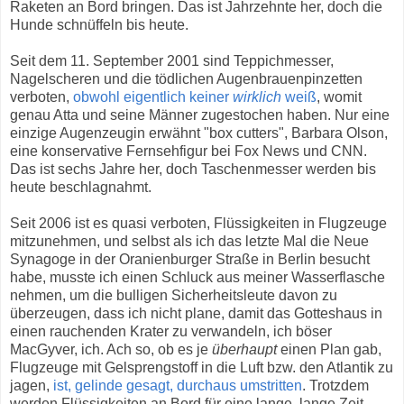
Raketen an Bord bringen. Das ist Jahrzehnte her, doch die
Hunde schnüffeln bis heute.
Seit dem 11. September 2001 sind Teppichmesser,
Nagelscheren und die tödlichen Augenbrauenpinzetten
verboten,
obwohl eigentlich keiner
wirklich
weiß
, womit
genau Atta und seine Männer zugestochen haben. Nur eine
einzige Augenzeugin erwähnt "box cutters", Barbara Olson,
eine konservative Fernsehfigur bei Fox News und CNN.
Das ist sechs Jahre her, doch Taschenmesser werden bis
heute beschlagnahmt.
Seit 2006 ist es quasi verboten, Flüssigkeiten in Flugzeuge
mitzunehmen, und selbst als ich das letzte Mal die Neue
Synagoge in der Oranienburger Straße in Berlin besucht
habe, musste ich einen Schluck aus meiner Wasserflasche
nehmen, um die bulligen Sicherheitsleute davon zu
überzeugen, dass ich nicht plane, damit das Gotteshaus in
einen rauchenden Krater zu verwandeln, ich böser
MacGyver, ich. Ach so, ob es je
überhaupt
einen Plan gab,
Flugzeuge mit Gelsprengstoff in die Luft bzw. den Atlantik zu
jagen,
ist, gelinde gesagt, durchaus umstritten
. Trotzdem
werden Flüssigkeiten an Bord für eine lange, lange Zeit