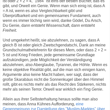
ist oder 2 + 2 = 4, "1984" ist eins der besten Bücher, das es
gibt, und Orwell ein Genie. Wenn man sich einig ist, dass A
= A ist, wenn es also Vergleichbarkeit gibt und
Überprüfbarkeit und ein gemeinsames Fundament, auch
wenn es immer löchrig sein wird, danke Gödel, Du Arsch,
Du Genie, dann entsteht Wissenschaft, dann entsteht
Freiheit
.
Und umgekehrt heißt, sie abzulehnen, zu sagen, dass A
gleich B ist oder gleich Zwetschgendatschi, Dank an meine
Grundschulmathelehrerin für dieses Mem, oder dass 2 + 2 =
5 ist und Krieg Frieden, jede gemeinsame Grundlage
aufzukündigen, jede Möglichkeit der Verständigung
abzulehnen, also Aberglaube, Tyrannei, die Höhle. Wenn es
keine objektive Realität gibt, auf die man sich einigen kann,
Argumente also keine Macht haben, wer sagt, dass der
große Skarabäus nicht die Sonnenkugel über den Himmel
rollt, gibt es nichts mehr als das Recht des Stärkeren, nichts
mehr als seinen Terror. Orwell war wirklich ein f'ing
Genie
.
Allein aus ihrer Selbsterhaltung heraus sollte man also
meinen, dass Anna Kühnes Aufforderung,
eine
Gegenmeinung zur Darstellung des "Muslim-Marktes" über