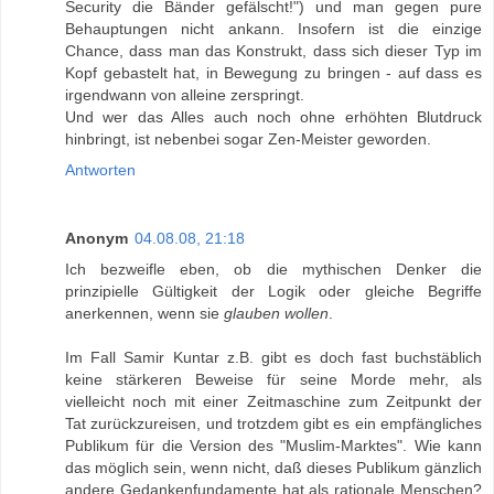
Security die Bänder gefälscht!") und man gegen pure
Behauptungen nicht ankann. Insofern ist die einzige
Chance, dass man das Konstrukt, dass sich dieser Typ im
Kopf gebastelt hat, in Bewegung zu bringen - auf dass es
irgendwann von alleine zerspringt.
Und wer das Alles auch noch ohne erhöhten Blutdruck
hinbringt, ist nebenbei sogar Zen-Meister geworden.
Antworten
Anonym
04.08.08, 21:18
Ich bezweifle eben, ob die mythischen Denker die
prinzipielle Gültigkeit der Logik oder gleiche Begriffe
anerkennen, wenn sie
glauben wollen
.
Im Fall Samir Kuntar z.B. gibt es doch fast buchstäblich
keine stärkeren Beweise für seine Morde mehr, als
vielleicht noch mit einer Zeitmaschine zum Zeitpunkt der
Tat zurückzureisen, und trotzdem gibt es ein empfängliches
Publikum für die Version des "Muslim-Marktes". Wie kann
das möglich sein, wenn nicht, daß dieses Publikum gänzlich
andere Gedankenfundamente hat als rationale Menschen?