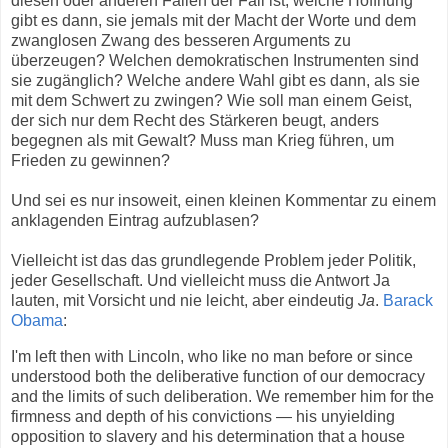
diesen oder anderen Fällen der Fall ist, welche Hoffnung
gibt es dann, sie jemals mit der Macht der Worte und dem
zwanglosen Zwang des besseren Arguments zu
überzeugen? Welchen demokratischen Instrumenten sind
sie zugänglich? Welche andere Wahl gibt es dann, als sie
mit dem Schwert zu zwingen? Wie soll man einem Geist,
der sich nur dem Recht des Stärkeren beugt, anders
begegnen als mit Gewalt? Muss man Krieg führen, um
Frieden zu gewinnen?
Und sei es nur insoweit, einen kleinen Kommentar zu einem
anklagenden Eintrag aufzublasen?
Vielleicht ist das das grundlegende Problem jeder Politik,
jeder Gesellschaft. Und vielleicht muss die Antwort Ja
lauten, mit Vorsicht und nie leicht, aber eindeutig
Ja
.
Barack
Obama
:
I'm left then with Lincoln, who like no man before or since
understood both the deliberative function of our democracy
and the limits of such deliberation. We remember him for the
firmness and depth of his convictions — his unyielding
opposition to slavery and his determination that a house