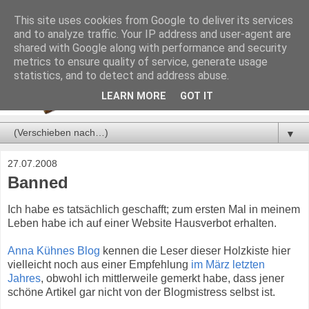
This site uses cookies from Google to deliver its services
and to analyze traffic. Your IP address and user-agent are
shared with Google along with performance and security
metrics to ensure quality of service, generate usage
statistics, and to detect and address abuse.
LEARN MORE
GOT IT
▼
27.07.2008
Banned
Ich habe es tatsächlich geschafft; zum ersten Mal in meinem
Leben habe ich auf einer Website Hausverbot erhalten.
Anna Kühnes Blog
kennen die Leser dieser Holzkiste hier
vielleicht noch aus einer Empfehlung
im März letzten
Jahres
, obwohl ich mittlerweile gemerkt habe, dass jener
schöne Artikel gar nicht von der Blogmistress selbst ist.