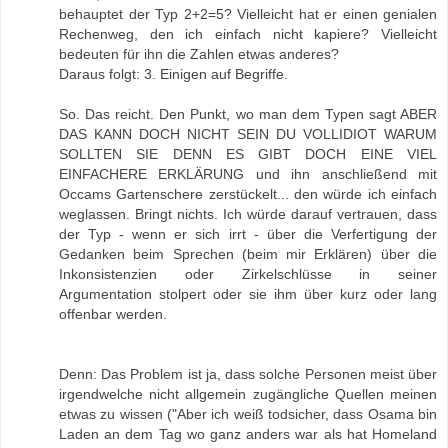
behauptet der Typ 2+2=5? Vielleicht hat er einen genialen
Rechenweg, den ich einfach nicht kapiere? Vielleicht
bedeuten für ihn die Zahlen etwas anderes?
Daraus folgt: 3. Einigen auf Begriffe.
So. Das reicht. Den Punkt, wo man dem Typen sagt ABER
DAS KANN DOCH NICHT SEIN DU VOLLIDIOT WARUM
SOLLTEN SIE DENN ES GIBT DOCH EINE VIEL
EINFACHERE ERKLÄRUNG und ihn anschließend mit
Occams Gartenschere zerstückelt... den würde ich einfach
weglassen. Bringt nichts. Ich würde darauf vertrauen, dass
der Typ - wenn er sich irrt - über die Verfertigung der
Gedanken beim Sprechen (beim mir Erklären) über die
Inkonsistenzien oder Zirkelschlüsse in seiner
Argumentation stolpert oder sie ihm über kurz oder lang
offenbar werden.
Denn: Das Problem ist ja, dass solche Personen meist über
irgendwelche nicht allgemein zugängliche Quellen meinen
etwas zu wissen ("Aber ich weiß todsicher, dass Osama bin
Laden an dem Tag wo ganz anders war als hat Homeland