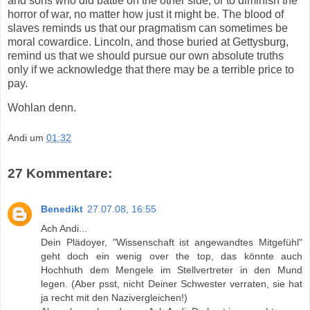
and sons who did battle on the other side, or to diminish the
horror of war, no matter how just it might be. The blood of
slaves reminds us that our pragmatism can sometimes be
moral cowardice. Lincoln, and those buried at Gettysburg,
remind us that we should pursue our own absolute truths
only if we acknowledge that there may be a terrible price to
pay.
Wohlan denn.
Andi
um
01:32
27 Kommentare:
Benedikt
27.07.08, 16:55
Ach Andi...
Dein Plädoyer, "Wissenschaft ist angewandtes Mitgefühl"
geht doch ein wenig over the top, das könnte auch
Hochhuth dem Mengele im Stellvertreter in den Mund
legen. (Aber psst, nicht Deiner Schwester verraten, sie hat
ja recht mit den Nazivergleichen!)