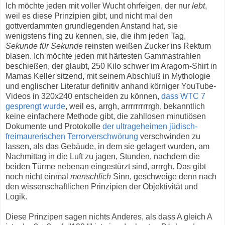
Ich möchte jeden mit voller Wucht ohrfeigen, der nur
lebt
,
weil es diese Prinzipien gibt, und nicht mal den
gottverdammten grundlegenden Anstand hat, sie
wenigstens f'ing zu kennen, sie, die ihm jeden Tag,
Sekunde für Sekunde
reinsten weißen Zucker ins Rektum
blasen. Ich möchte jeden mit härtesten Gammastrahlen
beschießen, der glaubt, 250 Kilo schwer im Aragorn-Shirt in
Mamas Keller sitzend, mit seinem Abschluß in Mythologie
und englischer Literatur definitiv anhand körniger YouTube-
Videos in 320x240 entscheiden zu können,
dass WTC 7
gesprengt wurde
, weil es, arrgh, arrrrrrrrrrgh, bekanntlich
keine einfachere Methode gibt, die zahllosen minutiösen
Dokumente und Protokolle
der ultrageheimen jüdisch-
freimaurerischen Terrorverschwörung
verschwinden zu
lassen, als das Gebäude, in dem sie gelagert wurden, am
Nachmittag in die Luft zu jagen, Stunden, nachdem die
beiden Türme nebenan eingestürzt sind, arrrgh. Das gibt
noch nicht einmal
menschlich
Sinn, geschweige denn nach
den wissenschaftlichen Prinzipien der Objektivität und
Logik.
Diese Prinzipen sagen nichts Anderes, als dass A gleich A