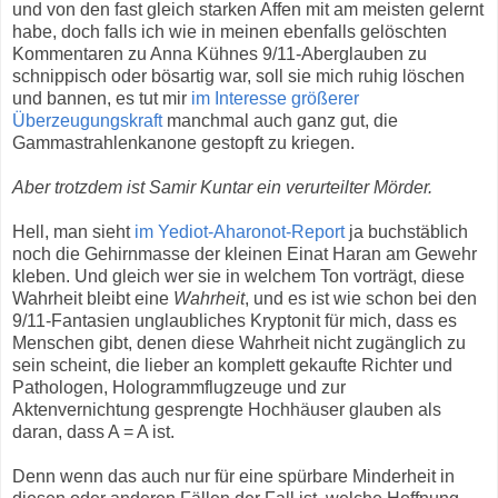
und von den fast gleich starken Affen mit am meisten gelernt
habe, doch falls ich wie in meinen ebenfalls gelöschten
Kommentaren zu Anna Kühnes 9/11-Aberglauben zu
schnippisch oder bösartig war, soll sie mich ruhig löschen
und bannen, es tut mir
im Interesse größerer
Überzeugungskraft
manchmal auch ganz gut, die
Gammastrahlenkanone gestopft zu kriegen.
Aber trotzdem ist Samir Kuntar ein verurteilter Mörder.
Hell, man sieht
im Yediot-Aharonot-Report
ja buchstäblich
noch die Gehirnmasse der kleinen Einat Haran am Gewehr
kleben. Und gleich wer sie in welchem Ton vorträgt, diese
Wahrheit bleibt eine
Wahrheit
, und es ist wie schon bei den
9/11-Fantasien unglaubliches Kryptonit für mich, dass es
Menschen gibt, denen diese Wahrheit nicht zugänglich zu
sein scheint, die lieber an komplett gekaufte Richter und
Pathologen, Hologrammflugzeuge und zur
Aktenvernichtung gesprengte Hochhäuser glauben als
daran, dass A = A ist.
Denn wenn das auch nur für eine spürbare Minderheit in