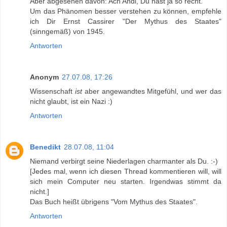
Aber abgesehen davon: Ach Andi, Du hast ja so recht.
Um das Phänomen besser verstehen zu können, empfehle
ich Dir Ernst Cassirer "Der Mythus des Staates"
(sinngemäß) von 1945.
Antworten
Anonym
27.07.08, 17:26
Wissenschaft
ist
aber angewandtes Mitgefühl, und wer das
nicht glaubt, ist ein Nazi :)
Antworten
Benedikt
28.07.08, 11:04
Niemand verbirgt seine Niederlagen charmanter als Du. :-)
[Jedes mal, wenn ich diesen Thread kommentieren will, will
sich mein Computer neu starten. Irgendwas stimmt da
nicht.]
Das Buch heißt übrigens "Vom Mythus des Staates".
Antworten