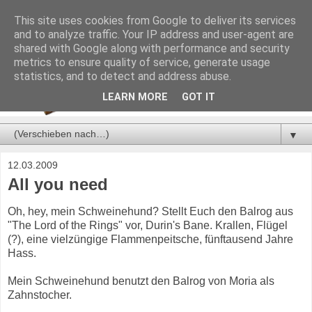
This site uses cookies from Google to deliver its services
and to analyze traffic. Your IP address and user-agent are
shared with Google along with performance and security
metrics to ensure quality of service, generate usage
statistics, and to detect and address abuse.
LEARN MORE
GOT IT
▼
12.03.2009
All you need
Oh, hey, mein Schweinehund? Stellt Euch den Balrog aus
"The Lord of the Rings" vor, Durin's Bane. Krallen, Flügel
(?), eine vielzüngige Flammenpeitsche, fünftausend Jahre
Hass.
Mein Schweinehund benutzt den Balrog von Moria als
Zahnstocher.