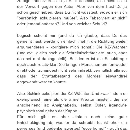
zufolge "absolviert" sich ja Schlink selbst, also richtet sich
der Vorwurf gegen den Autor. Aber von dem hast Du ja
schon geschrieben, dass Du nicht wüsstest,
wovon
er sich
"persönlich exkulpieren müßte". Also "absolviert er sich"
oder jemand anderen? Und von welcher Schuld?
Logisch scheint mir (und da ich glaube, dass Du das
gemeint hast, werde ich einfach mal in die Richtung weiter
argumentieren - korrigiere mich sonst): Die KZ-Wächter
(und evtl. gleich noch die Schreibtischtäter etc. auch, aber
das sei mal dahingestellt). Bei denen ist die Schuldfrage
doch auch relativ klar: Sie bringen Menschen um, entweder
direkt oder zumindest nicht sehr indirekt, vermutlich alle so,
dass der Straftatbestand des Mordes einwandfrei
angewandt werden könnte.
Also: Schlink exkulpiert die KZ-Wächter. Und zwar indem er
exemplarisch eine als die arme Kreatur hinstellt, die sie
anscheinend ist: Analphabetin, selbst Opfer, irgendwie
psychisch total neben der Kappe...
Für mich gibt es aber einfach noch keine gute
Entschuldigung ab, was er da schreibt. Es ist eher ein
perverses (und bedenkenswertes) "ecce homo!" - auch das