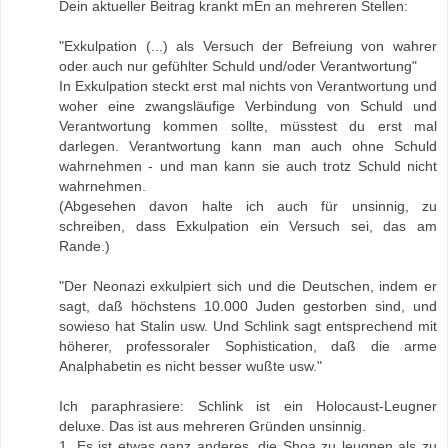
Dein aktueller Beitrag krankt mEn an mehreren Stellen:
"Exkulpation (...) als Versuch der Befreiung von wahrer
oder auch nur gefühlter Schuld und/oder Verantwortung"
In Exkulpation steckt erst mal nichts von Verantwortung und
woher eine zwangsläufige Verbindung von Schuld und
Verantwortung kommen sollte, müsstest du erst mal
darlegen. Verantwortung kann man auch ohne Schuld
wahrnehmen - und man kann sie auch trotz Schuld nicht
wahrnehmen.
(Abgesehen davon halte ich auch für unsinnig, zu
schreiben, dass Exkulpation ein Versuch sei, das am
Rande.)
"Der Neonazi exkulpiert sich und die Deutschen, indem er
sagt, daß höchstens 10.000 Juden gestorben sind, und
sowieso hat Stalin usw. Und Schlink sagt entsprechend mit
höherer, professoraler Sophistication, daß die arme
Analphabetin es nicht besser wußte usw."
Ich paraphrasiere: Schlink ist ein Holocaust-Leugner
deluxe. Das ist aus mehreren Gründen unsinnig.
1. Es ist etwas ganz anderes, die Shoa zu leugnen als zu