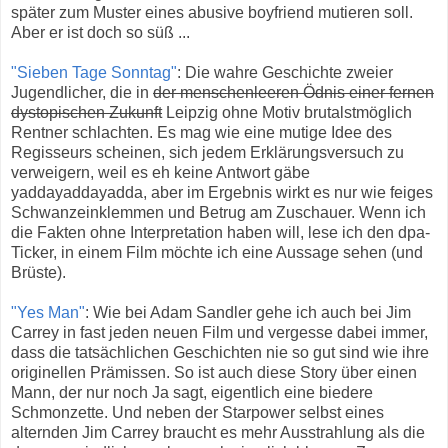
später zum Muster eines abusive boyfriend mutieren soll.
Aber er ist doch so süß ...
"Sieben Tage Sonntag"
: Die wahre Geschichte zweier
Jugendlicher, die in
der menschenleeren Ödnis einer fernen
dystopischen Zukunft
Leipzig ohne Motiv brutalstmöglich
Rentner schlachten. Es mag wie eine mutige Idee des
Regisseurs scheinen, sich jedem Erklärungsversuch zu
verweigern, weil es eh keine Antwort gäbe
yaddayaddayadda, aber im Ergebnis wirkt es nur wie feiges
Schwanzeinklemmen und Betrug am Zuschauer. Wenn ich
die Fakten ohne Interpretation haben will, lese ich den dpa-
Ticker, in einem Film möchte ich eine Aussage sehen (und
Brüste).
"Yes Man"
: Wie bei Adam Sandler gehe ich auch bei Jim
Carrey in fast jeden neuen Film und vergesse dabei immer,
dass die tatsächlichen Geschichten nie so gut sind wie ihre
originellen Prämissen. So ist auch diese Story über einen
Mann, der nur noch Ja sagt, eigentlich eine biedere
Schmonzette. Und neben der Starpower selbst eines
alternden Jim Carrey braucht es mehr Ausstrahlung als die