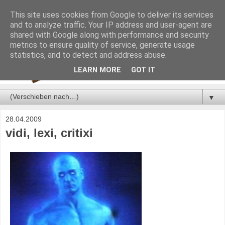
This site uses cookies from Google to deliver its services
and to analyze traffic. Your IP address and user-agent are
shared with Google along with performance and security
metrics to ensure quality of service, generate usage
statistics, and to detect and address abuse.
LEARN MORE
GOT IT
▼
28.04.2009
vidi, lexi, critixi