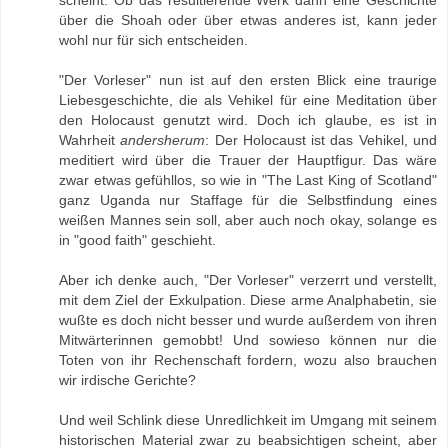
scheint. Ob das resultierende Werk dann eine Geschichte
über die Shoah oder über etwas anderes ist, kann jeder
wohl nur für sich entscheiden.
"Der Vorleser" nun ist auf den ersten Blick eine traurige
Liebesgeschichte, die als Vehikel für eine Meditation über
den Holocaust genutzt wird. Doch ich glaube, es ist in
Wahrheit
andersherum
: Der Holocaust ist das Vehikel, und
meditiert wird über die Trauer der Hauptfigur. Das wäre
zwar etwas gefühllos, so wie in "The Last King of Scotland"
ganz Uganda nur Staffage für die Selbstfindung eines
weißen Mannes sein soll, aber auch noch okay, solange es
in "good faith" geschieht.
Aber ich denke auch, "Der Vorleser" verzerrt und verstellt,
mit dem Ziel der Exkulpation. Diese arme Analphabetin, sie
wußte es doch nicht besser und wurde außerdem von ihren
Mitwärterinnen gemobbt! Und sowieso können nur die
Toten von ihr Rechenschaft fordern, wozu also brauchen
wir irdische Gerichte?
Und weil Schlink diese Unredlichkeit im Umgang mit seinem
historischen Material zwar zu beabsichtigen scheint, aber