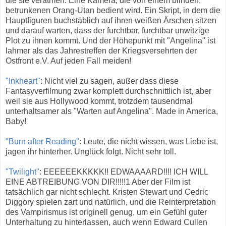
die sie veratmen. Eine Kamera, die von einem blinden,
betrunkenen Orang-Utan bedient wird. Ein Skript, in dem die
Hauptfiguren buchstäblich auf ihren weißen Ärschen sitzen
und darauf warten, dass der furchtbar, furchtbar unwitzige
Plot zu ihnen kommt. Und der Höhepunkt mit "Angelina" ist
lahmer als das Jahrestreffen der Kriegsversehrten der
Ostfront e.V. Auf jeden Fall meiden!
"Inkheart"
: Nicht viel zu sagen, außer dass diese
Fantasyverfilmung zwar komplett durchschnittlich ist, aber
weil sie aus Hollywood kommt, trotzdem tausendmal
unterhaltsamer als "Warten auf Angelina". Made in America,
Baby!
"Burn after Reading"
: Leute, die nicht wissen, was Liebe ist,
jagen ihr hinterher. Unglück folgt. Nicht sehr toll.
"Twilight"
: EEEEEEKKKKK!! EDWAAAARD!!!! ICH WILL
EINE ABTREIBUNG VON DIR!!!!!1 Aber der Film ist
tatsächlich gar nicht schlecht. Kristen Stewart und Cedric
Diggory spielen zart und natürlich, und die Reinterpretation
des Vampirismus ist originell genug, um ein Gefühl guter
Unterhaltung zu hinterlassen, auch wenn Edward Cullen