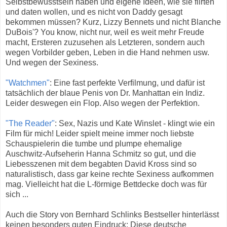
Selbstbewusstsein haben und eigene Ideen, wie sie flirten
und daten wollen, und es nicht von Daddy gesagt
bekommen müssen? Kurz, Lizzy Bennets und nicht Blanche
DuBois'? You know, nicht nur, weil es weit mehr Freude
macht, Ersteren zuzusehen als Letzteren, sondern auch
wegen Vorbilder geben, Leben in die Hand nehmen usw.
Und wegen der Sexiness.
"Watchmen"
: Eine fast perfekte Verfilmung, und dafür ist
tatsächlich der blaue Penis von Dr. Manhattan ein Indiz.
Leider deswegen ein Flop. Also wegen der Perfektion.
"The Reader"
: Sex, Nazis und Kate Winslet - klingt wie ein
Film für mich! Leider spielt meine immer noch liebste
Schauspielerin die tumbe und plumpe ehemalige
Auschwitz-Aufseherin Hanna Schmitz so gut, und die
Liebesszenen mit dem begabten David Kross sind so
naturalistisch, dass gar keine rechte Sexiness aufkommen
mag. Vielleicht hat die L-förmige Bettdecke doch was für
sich ...
Auch die Story von Bernhard Schlinks Bestseller hinterlässt
keinen besonders guten Eindruck: Diese deutsche