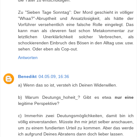
die Täter zu entschuldigen.
Zu "Sieben Tage Sonntag": Der Mord geschieht in völliger
"Whaa?"-Abruptheit und Ansatzlosigkeit, als hätte der
Vorführer versehentlich eine falsche Rolle eingelegt. Das
kann man als cleveren fast schon Metakommentar zur
letztlichen Unerklärlichkeit solcher Verbrechen, als
schockierenden Einbruch des Bösen in den Alltag usw. usw.
sehen. Oder eben als Cop-out.
Antworten
Benedikt
04.05.09, 16:36
a) Wenn das so ist, versteh ich Deinen Widerwillen.
b) Warum Deutungs_hoheit_? Gibt es etwa
nur eine
legitime Perspektive?
c) Immerhin zwei Deutungsmöglichkeiten, damit bin ich
völlig einverstanden. Müsste ihn mir jetzt selber anschauen,
um zu einem fundierten Urteil zu kommen. Aber das werde
ich aufgrund Deines Abratens dann doch lieber lassen.