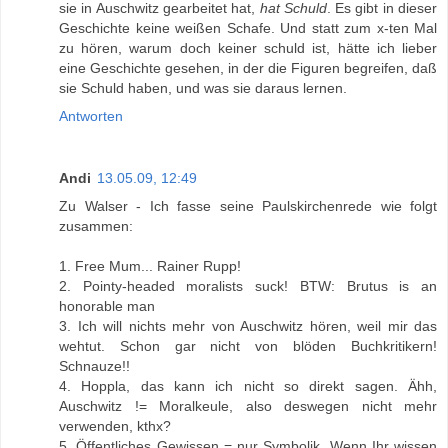
sie in Auschwitz gearbeitet hat,
hat Schuld
. Es gibt in dieser
Geschichte keine weißen Schafe. Und statt zum x-ten Mal
zu hören, warum doch keiner schuld ist, hätte ich lieber
eine Geschichte gesehen, in der die Figuren begreifen, daß
sie Schuld haben, und was sie daraus lernen.
Antworten
Andi
13.05.09, 12:49
Zu Walser - Ich fasse seine Paulskirchenrede wie folgt
zusammen:
1. Free Mum... Rainer Rupp!
2. Pointy-headed moralists suck! BTW: Brutus is an
honorable man
3. Ich will nichts mehr von Auschwitz hören, weil mir das
wehtut. Schon gar nicht von blöden Buchkritikern!
Schnauze!!
4. Hoppla, das kann ich nicht so direkt sagen. Ähh,
Auschwitz != Moralkeule, also deswegen nicht mehr
verwenden, kthx?
5. Öffentliches Gewissen = nur Symbolik. Wenn Ihr wissen