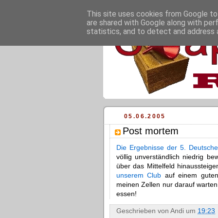
This site uses cookies from Google to 
are shared with Google along with per
statistics, and to detect and address 
05.06.2005
Post mortem
Die Ergebnisse der 5. Deutschen
völlig unverständlich niedrig b
über das Mittelfeld hinaussteige
unserem Club
auf einem guten 
meinen Zellen nur darauf warten
essen!
Geschrieben von
Andi
um
19:23