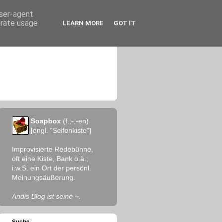
user-agent
erate usage
LEARN MORE
GOT IT
Soapbox
(f.;-,-en)
[engl. "Seifenkiste"]
Improvisierte Redebühne,
oft eine Kiste, Bank o.ä.;
i.w.S. ein Ort der persönl.
Meinungsäußerung.
Andis Blog ist seine ~.
Suche