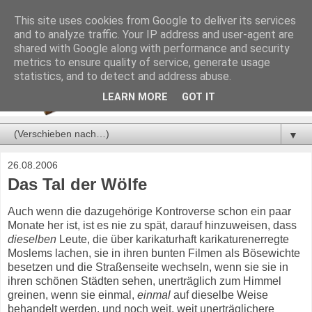
This site uses cookies from Google to deliver its services
and to analyze traffic. Your IP address and user-agent are
shared with Google along with performance and security
metrics to ensure quality of service, generate usage
statistics, and to detect and address abuse.
LEARN MORE
GOT IT
▼
26.08.2006
Das Tal der Wölfe
Auch wenn die dazugehörige Kontroverse schon ein paar
Monate her ist, ist es nie zu spät, darauf hinzuweisen, dass
dieselben
Leute, die über karikaturhaft karikaturenerregte
Moslems lachen, sie in ihren bunten Filmen als Bösewichte
besetzen und die Straßenseite wechseln, wenn sie sie in
ihren schönen Städten sehen, unerträglich zum Himmel
greinen, wenn sie einmal,
einmal
auf dieselbe Weise
behandelt werden, und noch weit, weit unerträglichere