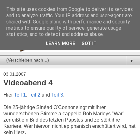
This site uses cookies from Google to deliver its services
and to analyze traffic. Your IP address and user-agent are
shared with Google along with performance and security
metrics to ensure quality of service, generate usage
statistics, and to detect and address abuse.
LEARN MORE
GOT IT
▼
03.01.2007
Videoabend 4
Hier
Teil 1
,
Teil 2
und
Teil 3
.
Die 25-jährige Sinéad O'Connor singt mit ihrer
wunderschönen Stimme a cappella Bob Marleys "War",
zerreißt ein Bild des letzten Papstes und zerstört ihre
Karriere. Wer hiervon nicht epiphanisch erschüttert wird, hat
kein Herz.