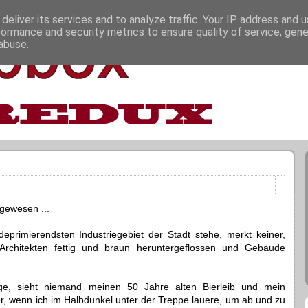
deliver its services and to analyze traffic. Your IP address and 
formance and security metrics to ensure quality of service, gen
abuse.
 gewesen ...
eprimierendsten Industriegebiet der Stadt stehe, merkt keiner,
 Architekten fettig und braun heruntergeflossen und Gebäude
e, sieht niemand meinen 50 Jahre alten Bierleib und mein
, wenn ich im Halbdunkel unter der Treppe lauere, um ab und zu