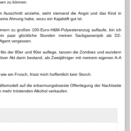
nsen zu können.
 Ausschnitt anziehe, sieht niemand die Angst und das Kind in
ine Ahnung habe, wozu ein Kajalstift gut ist.
ern zu großen 100-Euro-H&M-Polyesteranzug auflaufe, bin ich
in paar glückliche Stunden meinen Sackgassenjob als D2-
-Agent vergessen.
Hits der 80er und 90er auflege, tanzen die Zombies und wundern
eativer Akt darin bestand, als Zweijähriger mit meinem eigenen A-A
e ein Frosch, frisst mich hoffentlich kein Storch.
tsmodell auf die erbarmungsloseste Offenlegung der Nachtseite
h mehr tröstenden Alkohol verkaufen.