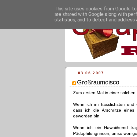
This site uses cookies from Google to 
are shared with Google along with per
statistics, and to detect and address 
03.06.2007
Großraumdisco
Zum ersten Mal in einer solchen
Wenn ich im hässlichsten und d
dass ich die Arschritze eines
geworden bin.
Wenn ich ein Hawaiihemd trag
Pädophilengrinsen, umso weniger