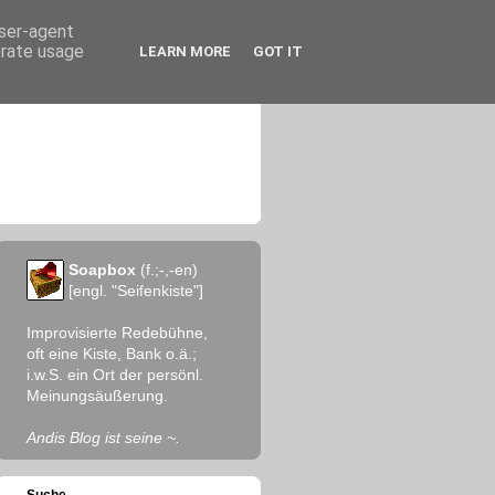
user-agent
erate usage
LEARN MORE
GOT IT
Soapbox
(f.;-,-en)
[engl. "Seifenkiste"]
Improvisierte Redebühne,
oft eine Kiste, Bank o.ä.;
i.w.S. ein Ort der persönl.
Meinungsäußerung.
Andis Blog ist seine ~.
Suche