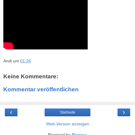
Andi
um
01:26
Keine Kommentare:
Kommentar veröffentlichen
‹
›
Startseite
Web-Version anzeigen
Powered by
Blogger
.