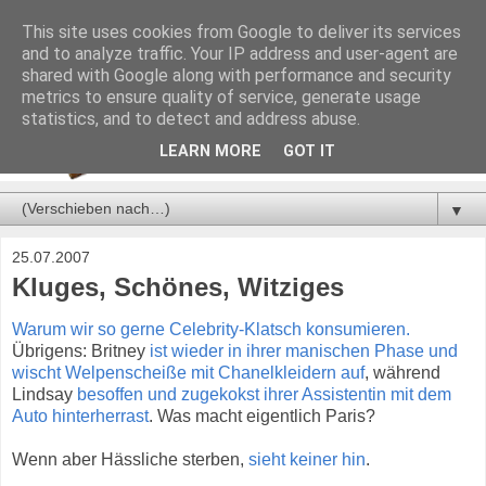
This site uses cookies from Google to deliver its services
and to analyze traffic. Your IP address and user-agent are
shared with Google along with performance and security
metrics to ensure quality of service, generate usage
statistics, and to detect and address abuse.
LEARN MORE
GOT IT
▼
25.07.2007
Kluges, Schönes, Witziges
Warum wir so gerne Celebrity-Klatsch konsumieren.
Übrigens: Britney
ist wieder in ihrer manischen Phase und
wischt Welpenscheiße mit Chanelkleidern auf
, während
Lindsay
besoffen und zugekokst ihrer Assistentin mit dem
Auto hinterherrast
. Was macht eigentlich Paris?
Wenn aber Hässliche sterben,
sieht keiner hin
.