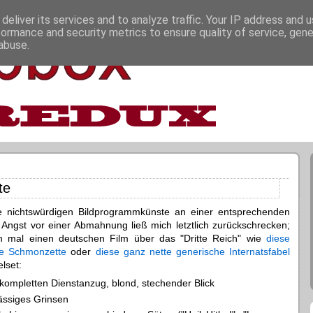
deliver its services and to analyze traffic. Your IP address and 
formance and security metrics to ensure quality of service, gen
abuse.
te
ne nichtswürdigen Bildprogrammkünste an einer entsprechenden
Angst vor einer Abmahnung ließ mich letztlich zurückschrecken;
n mal einen deutschen Film über das "Dritte Reich" wie
diese
are Schmonzette
oder
diese ganz nette generische Internatsfabel
lset:
ompletten Dienstanzug, blond, stechender Blick
hässiges Grinsen