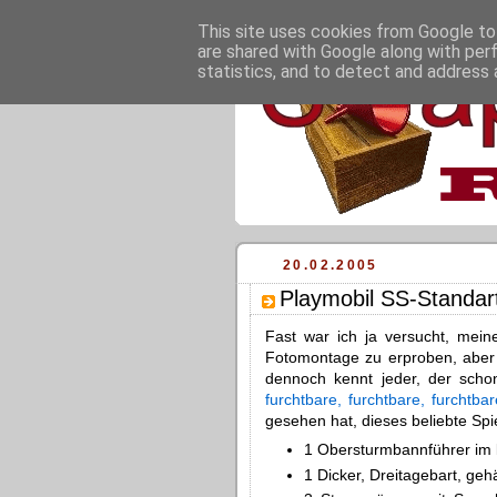
This site uses cookies from Google to 
are shared with Google along with per
statistics, and to detect and address 
20.02.2005
Playmobil SS-Standar
Fast war ich ja versucht, mei
Fotomontage zu erproben, aber 
dennoch kennt jeder, der scho
furchtbare, furchtbare, furchtb
gesehen hat, dieses beliebte Spie
1 Obersturmbannführer im k
1 Dicker, Dreitagebart, ge