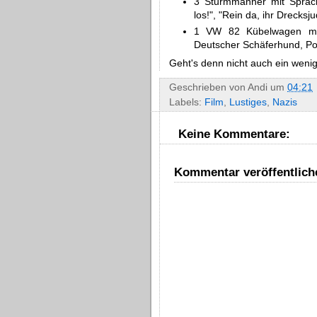
3 Sturmmänner mit Sprachc
los!", "Rein da, ihr Drec
1 VW 82 Kübelwagen mit
Deutscher Schäferhund, Por
Geht's denn nicht auch ein wenig
Geschrieben von
Andi
um
04:21
Labels:
Film
,
Lustiges
,
Nazis
Keine Kommentare:
Kommentar veröffentlich