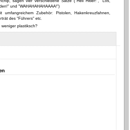
hip, sagen vier verschiedene Sätze ("Heil Hitler!", "Los,
ksjuden!" und "WAHAHAHAHAAAA!")
 umfangreichem Zubehör: Pistolen, Hakenkreuzfahnen,
trät des "Führers" etc.
 weniger plastiksch?
en