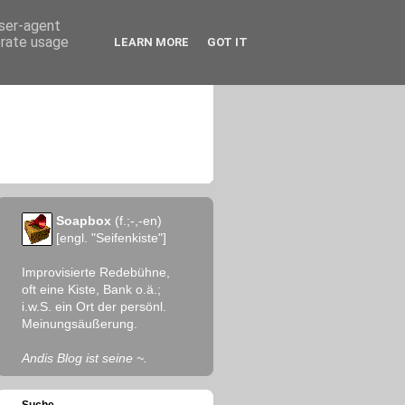
user-agent
erate usage
LEARN MORE
GOT IT
Soapbox
(f.;-,-en)
[engl. "Seifenkiste"]
Improvisierte Redebühne,
oft eine Kiste, Bank o.ä.;
i.w.S. ein Ort der persönl.
Meinungsäußerung.
Andis Blog ist seine ~.
Suche