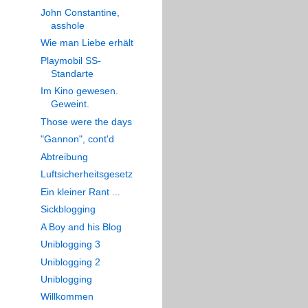
John Constantine,
asshole
Wie man Liebe erhält
Playmobil SS-
Standarte
Im Kino gewesen.
Geweint.
Those were the days
"Gannon", cont'd
Abtreibung
Luftsicherheitsgesetz
Ein kleiner Rant ...
Sickblogging
A Boy and his Blog
Uniblogging 3
Uniblogging 2
Uniblogging
Willkommen