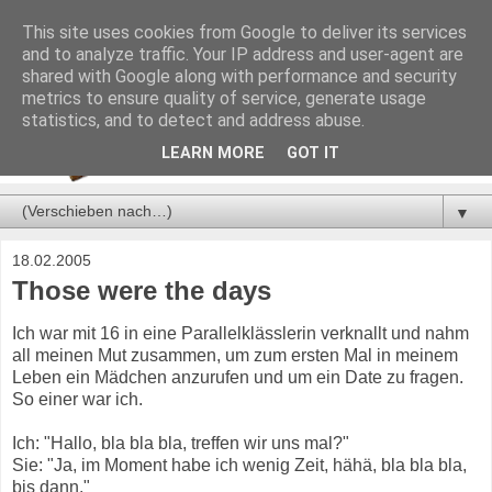
This site uses cookies from Google to deliver its services
and to analyze traffic. Your IP address and user-agent are
shared with Google along with performance and security
metrics to ensure quality of service, generate usage
statistics, and to detect and address abuse.
LEARN MORE
GOT IT
▼
18.02.2005
Those were the days
Ich war mit 16 in eine Parallelklässlerin verknallt und nahm
all meinen Mut zusammen, um zum ersten Mal in meinem
Leben ein Mädchen anzurufen und um ein Date zu fragen.
So einer war ich.
Ich: "Hallo, bla bla bla, treffen wir uns mal?"
Sie: "Ja, im Moment habe ich wenig Zeit, hähä, bla bla bla,
bis dann."