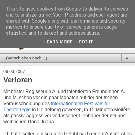
This site uses cookies from Google to deliver its services
and to analyze traffic. Your IP address and user-agent are
shared with Google along with performance and security
metrics to ensure quality of service, generate usage
statistics, and to detect and address abuse.
LEARN MORE
GOT IT
▼
06.03.2007
Verloren
Mit bester Regisseurin A. und talentierten Freundinnen A.
und M. schon vor ein paar Monaten auf der deutschen
Vorausscheidung des
Internationalen Festivals für
Theaterregie
in Heidelberg gewesen, in 15 Minuten Molière,
als passiv-aggressiver verlassener Liebhaber der bei uns
weiblichen Doña Juana.
Ich hatte selten ein so gutes Gefühl nach einem Auftritt. Alles