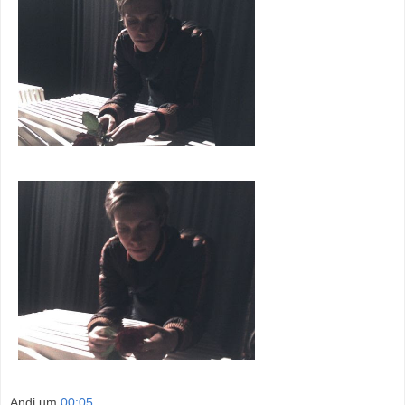
Andi
um
00:05