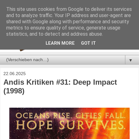
This site uses cookies from Google to deliver its services
and to analyze traffic. Your IP address and user-agent are
shared with Google along with performance and security
metrics to ensure quality of service, generate usage
statistics, and to detect and address abuse.
LEARN MORE
GOT IT
▼
22.06.2025
Andis Kritiken #31: Deep Impact
(1998)