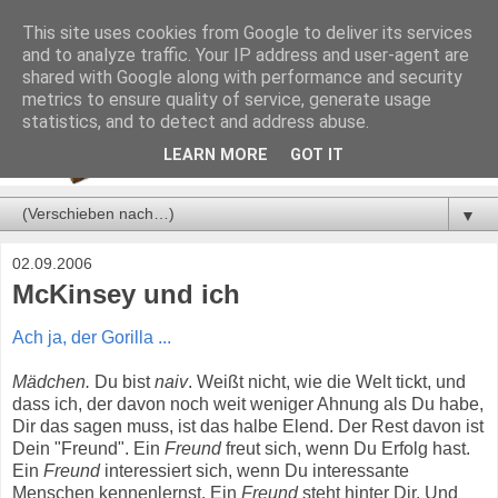
This site uses cookies from Google to deliver its services
and to analyze traffic. Your IP address and user-agent are
shared with Google along with performance and security
metrics to ensure quality of service, generate usage
statistics, and to detect and address abuse.
LEARN MORE
GOT IT
▼
02.09.2006
McKinsey und ich
Ach ja, der Gorilla ...
Mädchen.
Du bist
naiv
. Weißt nicht, wie die Welt tickt, und
dass ich, der davon noch weit weniger Ahnung als Du habe,
Dir das sagen muss, ist das halbe Elend. Der Rest davon ist
Dein "Freund". Ein
Freund
freut sich, wenn Du Erfolg hast.
Ein
Freund
interessiert sich, wenn Du interessante
Menschen kennenlernst. Ein
Freund
steht hinter Dir. Und